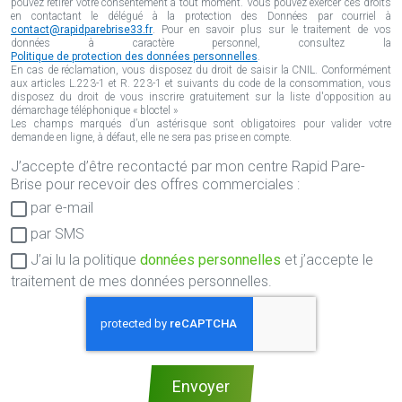
pouvez retirer votre consentement à tout moment. Vous pouvez exercer ces droits
en contactant le délégué à la protection des Données par courriel à
contact@rapidparebrise33.fr
. Pour en savoir plus sur le traitement de vos
données à caractère personnel, consultez la
Politique de protection des données personnelles
.
En cas de réclamation, vous disposez du droit de saisir la CNIL. Conformément
aux articles L.223-1 et R. 223-1 et suivants du code de la consommation, vous
disposez du droit de vous inscrire gratuitement sur la liste d'opposition au
démarchage téléphonique « bloctel »
Les champs marqués d’un astérisque sont obligatoires pour valider votre
demande en ligne, à défaut, elle ne sera pas prise en compte.
J’accepte d’être recontacté par mon centre Rapid Pare-
Consentement
Brise pour recevoir des offres commerciales :
RGPD
par e-mail
par SMS
J’ai lu la politique
données personnelles
et j’accepte le
traitement de mes données personnelles.
Envoyer