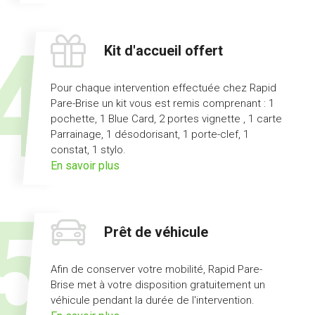
l'offre
pas
d'avance
Kit d'accueil offert
de
frais
Pour chaque intervention effectuée chez Rapid
Pare-Brise un kit vous est remis comprenant : 1
pochette, 1 Blue Card, 2 portes vignette , 1 carte
Parrainage, 1 désodorisant, 1 porte-clef, 1
constat, 1 stylo.
sur
En savoir plus
l'offre
kit
d'accueil
Prêt de véhicule
offert
Afin de conserver votre mobilité, Rapid Pare-
Brise met à votre disposition gratuitement un
véhicule pendant la durée de l'intervention.