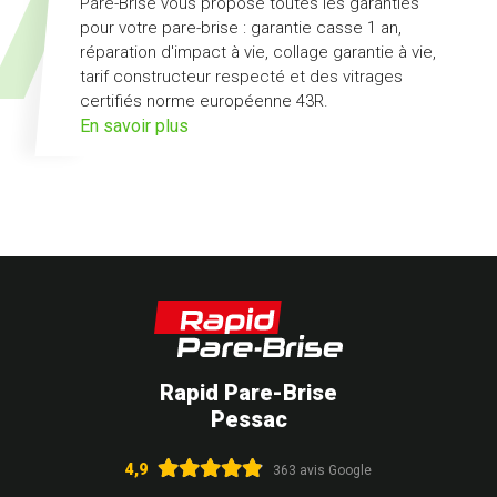
Pare-Brise vous propose toutes les garanties
pour votre pare-brise : garantie casse 1 an,
réparation d'impact à vie, collage garantie à vie,
tarif constructeur respecté et des vitrages
certifiés norme européenne 43R.
sur
En savoir plus
l'offre
pack
Garanties
Rapid Pare-Brise
Pessac
4,9
363 avis Google