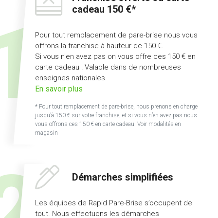
cadeau 150 €*
Pour tout remplacement de pare-brise nous vous
offrons la franchise à hauteur de 150 €.
Si vous n'en avez pas on vous offre ces 150 € en
carte cadeau ! Valable dans de nombreuses
enseignes nationales.
sur
En savoir plus
l'offre
* Pour tout remplacement de pare-brise, nous prenons en charge
franchise
jusqu’à 150 € sur votre franchise, et si vous n’en avez pas nous
offerte
vous offrons ces 150 € en carte cadeau. Voir modalités en
magasin
ou
carte
cadeau
150
Démarches simplifiées
€
Les équipes de Rapid Pare-Brise s’occupent de
tout. Nous effectuons les démarches