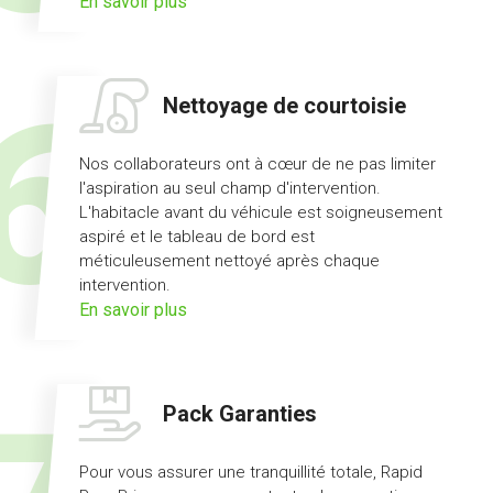
sur
En savoir plus
l'offre
prêt
de
Nettoyage de courtoisie
véhicule
Nos collaborateurs ont à cœur de ne pas limiter
l'aspiration au seul champ d'intervention.
L'habitacle avant du véhicule est soigneusement
aspiré et le tableau de bord est
méticuleusement nettoyé après chaque
intervention.
sur
En savoir plus
l'offre
nettoyage
de
Pack Garanties
courtoisie
Pour vous assurer une tranquillité totale, Rapid