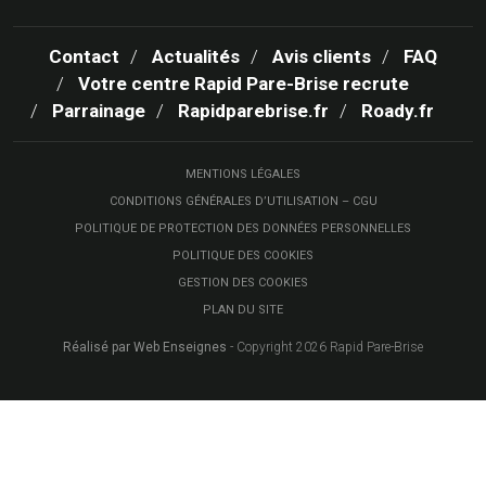
Contact
Actualités
Avis clients
FAQ
Votre centre Rapid Pare-Brise recrute
Parrainage
Rapidparebrise.fr
Roady.fr
MENTIONS LÉGALES
CONDITIONS GÉNÉRALES D’UTILISATION – CGU
POLITIQUE DE PROTECTION DES DONNÉES PERSONNELLES
POLITIQUE DES COOKIES
GESTION DES COOKIES
PLAN DU SITE
Réalisé par Web Enseignes
- Copyright 2026 Rapid Pare-Brise